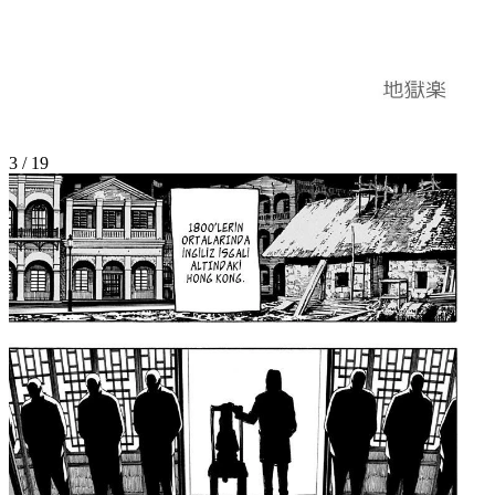
3
/
19