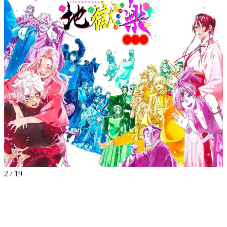
2
/
19