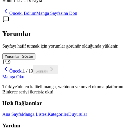
Bölüm 127
-
19
sayfa
Önceki Bölüm
Manga Sayfasına Dön
Yorumlar
Sayfayı hafif tutmak için yorumlar görünür olduğunda yüklenir.
Yorumları Göster
1
/
19
Önceki
1
/
19
Sonraki
Manga
Oku
Türkiye'nin en kaliteli manga, webtoon ve novel okuma platformu.
Binlerce seriyi ücretsiz oku!
Hızlı Bağlantılar
Ana Sayfa
Manga Listesi
Kategoriler
Duyurular
Yardım