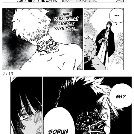
2
/
19