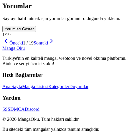
Yorumlar
Sayfayı hafif tutmak için yorumlar görünür olduğunda yüklenir.
Yorumları Göster
1
/
19
Önceki
1
/
19
Sonraki
Manga
Oku
Türkiye'nin en kaliteli manga, webtoon ve novel okuma platformu.
Binlerce seriyi ücretsiz oku!
Hızlı Bağlantılar
Ana Sayfa
Manga Listesi
Kategoriler
Duyurular
Yardım
SSS
DMCA
Discord
©
2026
MangaOku
. Tüm hakları saklıdır.
Bu sitedeki tüm mangalar yalnızca tanıtım amaçlıdır.