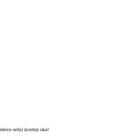
lerce seriyi ücretsiz oku!