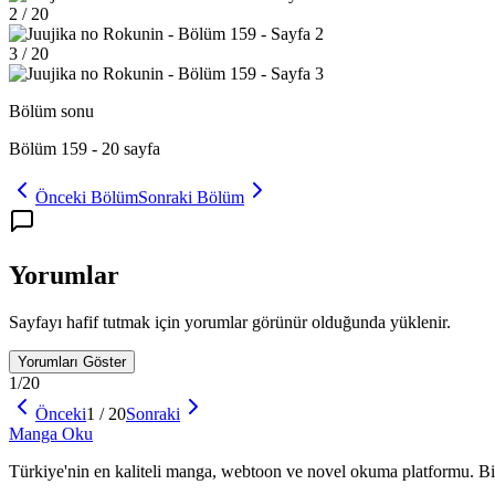
2
/
20
3
/
20
Bölüm sonu
Bölüm 159
-
20
sayfa
Önceki Bölüm
Sonraki Bölüm
Yorumlar
Sayfayı hafif tutmak için yorumlar görünür olduğunda yüklenir.
Yorumları Göster
1
/
20
Önceki
1
/
20
Sonraki
Manga
Oku
Türkiye'nin en kaliteli manga, webtoon ve novel okuma platformu. Bin