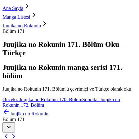
Ana Sayfa
Manga Listesi
Juujika no Rokunin
Bölüm 171
Juujika no Rokunin 171. Bölüm Oku -
Türkçe
Juujika no Rokunin manga serisi 171.
bölüm
Juujika no Rokunin 171. Bölüm'ü çevrimiçi ve Türkçe olarak oku.
Önceki: Juujika no Rokunin 170. Bölüm
Sonraki: Juujika no
Rokunin 172. Bölüm
Juujika no Rokunin
Bölüm 171