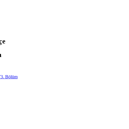
çe
m
73. Bölüm