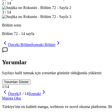
2
/
14
3
/
14
Bölüm sonu
Bölüm 72
-
14
sayfa
Önceki Bölüm
Sonraki Bölüm
Yorumlar
Sayfayı hafif tutmak için yorumlar görünür olduğunda yüklenir.
Yorumları Göster
1
/
14
Önceki
1
/
14
Sonraki
Manga
Oku
Türkiye'nin en kaliteli manga, webtoon ve novel okuma platformu. Bin