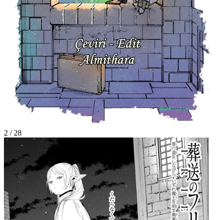
2
/
28