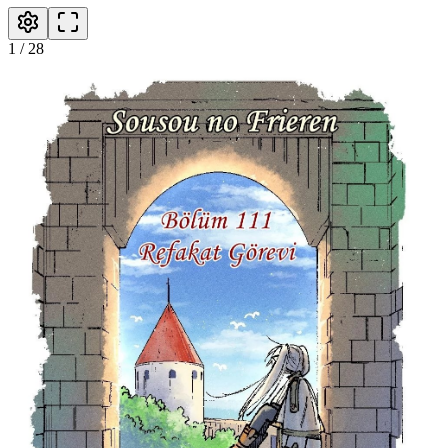
1
/
28