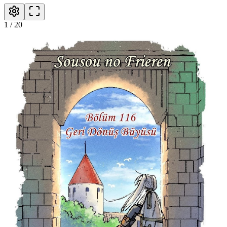
1
/
20