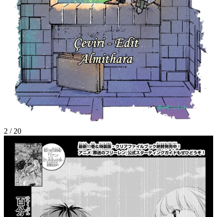
2
/
20