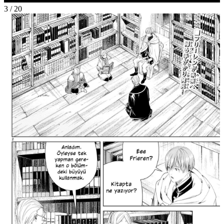
3
/
20