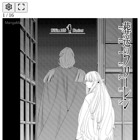
1
/
16