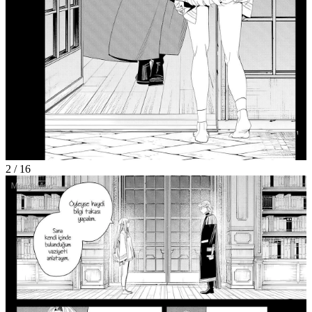
2
/
16