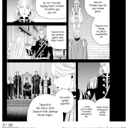
3
/
16