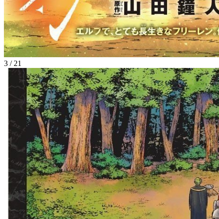
3
/
21