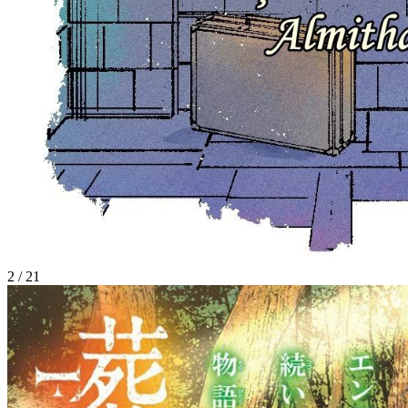
2
/
21