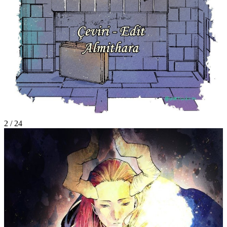
2
/
24