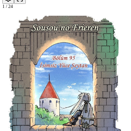
1
/
24