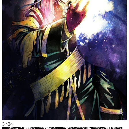
3
/
24