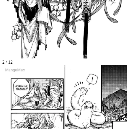
2
/
12