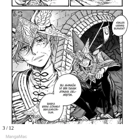
3
/
12