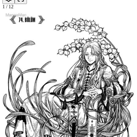
1
/
12